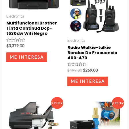
Electronica
Multifuncional Brother
Tinta Continua Dcp-
t530dw Wifi Negro
Electronica
Rated
$
3,379.00
Radio Walkie-talkie
0
Bandas De Frecuencia
out
of
ME INTERESA
400-470
5
Rated
$
499.00
$
269.00
0
out
of
ME INTERESA
5
Original
Current
Original
Current
¡Oferta!
¡Oferta!
price
price
price
price
was:
is:
was:
is:
$2,549.00.
$2,097.00.
$799.00.
$580.00.