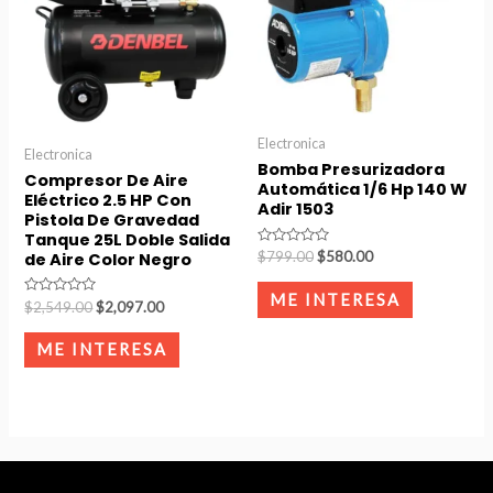
Electronica
Electronica
Bomba Presurizadora
Compresor De Aire
Automática 1/6 Hp 140 W
Eléctrico 2.5 HP Con
Adir 1503
Pistola De Gravedad
Tanque 25L Doble Salida
Rated
$
799.00
$
580.00
de Aire Color Negro
0
out
of
ME INTERESA
Rated
$
2,549.00
$
2,097.00
5
0
out
of
ME INTERESA
5