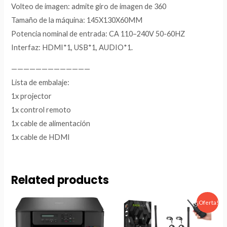
Volteo de imagen: admite giro de imagen de 360
Tamaño de la máquina: 145X130X60MM
Potencia nominal de entrada: CA 110–240V 50-60HZ
Interfaz: HDMI*1, USB*1, AUDIO*1.
—————————————
Lista de embalaje:
1x projector
1x control remoto
1x cable de alimentación
1x cable de HDMI
Related products
Original
Current
¡Oferta!
price
price
was:
is:
$499.00.
$269.00.